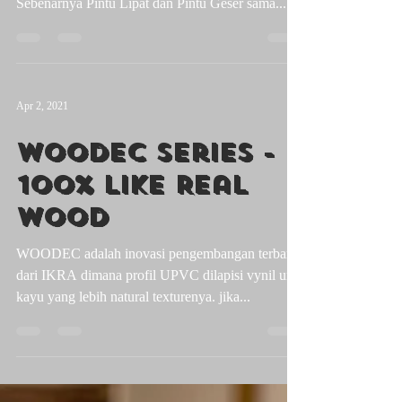
Sebenarnya Pintu Lipat dan Pintu Geser sama...
Apr 2, 2021
Woodec Series -
100% Like Real
Wood
WOODEC adalah inovasi pengembangan terbaru
dari IKRA dimana profil UPVC dilapisi vynil urat
kayu yang lebih natural texturenya. jika...